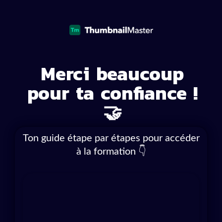
t
Merci beaucoup
s
pour ta confiance !
l
🤝
a
s
Ton guide étape par étapes pour accéder
à la formation 👇
n
i